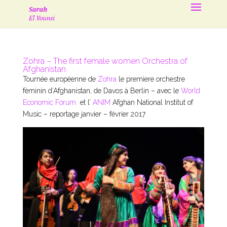
Zohra – The first female women Orchestra of
Afghanistan
Tournée européenne de
Zohra
le premiere orchestre
féminin d’Afghanistan, de Davos à Berlin – avec le
World
Economic Forum
et l’
ANIM
Afghan National Institut of
Music – reportage janvier – février 2017